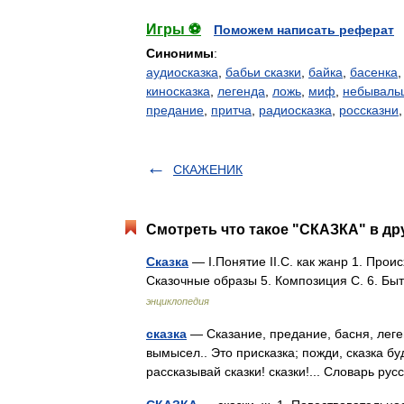
Игры ⚽
Поможем написать реферат
Синонимы
:
аудиосказка
,
бабьи сказки
,
байка
,
басенка
киносказка
,
легенда
,
ложь
,
миф
,
небываль
предание
,
притча
,
радиосказка
,
россказни
СКАЖЕНИК
Смотреть что такое "СКАЗКА" в др
Сказка
— I.Понятие II.С. как жанр 1. Прои
Сказочные образы 5. Композиция С. 6. Бы
энциклопедия
сказка
— Сказание, предание, басня, леген
вымысел.. Это присказка; пожди, сказка бу
рассказывай сказки! сказки!... Словарь р