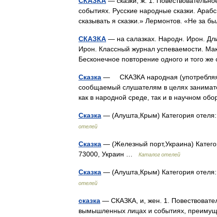
СКАЗКА
— сказки, ж. 1. Повествовательн
событиях. Русские народные сказки. Арабск
сказывать я сказки.» Лермонтов. «Не за
СКАЗКА
— на салазках. Народн. Ирон. Длин
Ирон. Классный журнал успеваемости. Макси
Бесконечное повторение одного и того ж
Сказка
— СКАЗКА народная (употребляя т
сообщаемый слушателям в целях занимате
как в народной среде, так и в научном 
Сказка
— (Алушта,Крым) Категория отеля:
отелей
Сказка
— (Железный порт,Украина) Катего
73000, Украин …
Каталог отелей
Сказка
— (Алушта,Крым) Категория отеля:
отелей
сказка
— СКАЗКА, и, жен. 1. Повествовате
вымышленных лицах и событиях, преимущ.