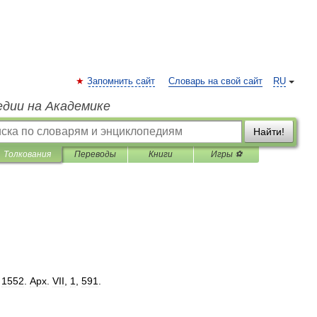
Запомнить сайт
Словарь на свой сайт
RU
едии на Академике
Найти!
Толкования
Переводы
Книги
Игры ⚽
.
1552
.
Арх
.
VII
,
1
,
591
.