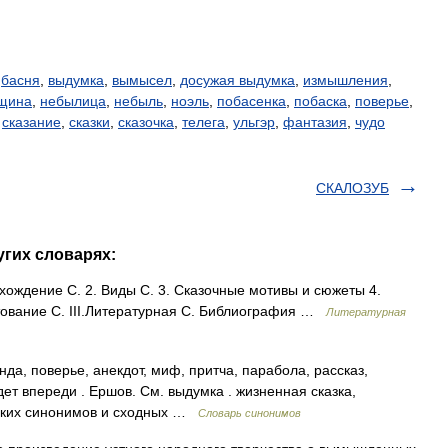
,
басня
,
выдумка
,
вымысел
,
досужая выдумка
,
измышления
,
щина
,
небылица
,
небыль
,
ноэль
,
побасенка
,
побаска
,
поверье
,
,
сказание
,
сказки
,
сказочка
,
телега
,
ульгэр
,
фантазия
,
чудо
СКАЛОЗУБ
угих словарях:
схождение С. 2. Виды С. 3. Сказочные мотивы и сюжеты 4.
тование С. III.Литературная С. Библиография …
Литературная
да, поверье, анекдот, миф, притча, парабола, рассказ,
дет впереди . Ершов. См. выдумка . жизненная сказка,
усских синонимов и сходных …
Словарь синонимов