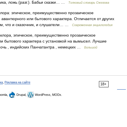
мка, ложь (разг.). Бабьи сказки… …
Толковый словарь Ожегова
лора: эпическое, преимущественно прозаическое
 авантюрного или бытового характера. Отличается от других
ем, что и сказочник, и слушатели… …
Современная энциклопедия
клора, эпическое, преимущественно прозаическое
и бытового характера с установкой на вымысел. Лучшие
 ночь , индийских Панчатантра , немецких …
Большой
ка
,
Реклама на сайте
18+
omla,
Drupal,
WordPress, MODx.