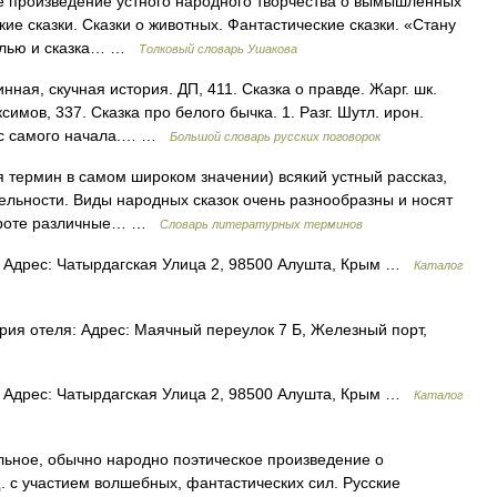
ое произведение устного народного творчества о вымышленных
ие сказки. Сказки о животных. Фантастические сказки. «Стану
 былью и сказка… …
Толковый словарь Ушакова
ная, скучная история. ДП, 411. Сказка о правде. Жарг. шк.
мов, 337. Сказка про белого бычка. 1. Разг. Шутл. ирон.
е с самого начала.… …
Большой словарь русских поговорок
ермин в самом широком значении) всякий устный рассказ,
льности. Виды народных сказок очень разнообразны и носят
обороте различные… …
Словарь литературных терминов
 Адрес: Чатырдагская Улица 2, 98500 Алушта, Крым …
Каталог
рия отеля: Адрес: Маячный переулок 7 Б, Железный порт,
 Адрес: Чатырдагская Улица 2, 98500 Алушта, Крым …
Каталог
льное, обычно народно поэтическое произведение о
 с участием волшебных, фантастических сил. Русские