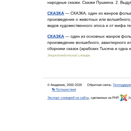
народные сказки. Сказки Пушкина. 2. Выду
СКАЗКА
— СКАЗКА, один из жанров фольк
произведение о животных или волшебного,
видов художественного эпоса и от мифа т
СКАЗКА
— один из основных жанров фоль
произведение волшебного, авантюрного ил
сборники сказок (арабских Тысяча и одна
Энциклопедический словарь
© Академик, 2000-2026
Обратная связь:
Техподдерж
👣 Путешествия
Экспорт словарей на сайты
, сделанные на PHP,
Jo